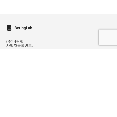
(주)베링랩
사업자등록번호:
6438101523
주소:
서울특별시 영등포구 의사당대로 83, 4층 105호 (여의도동, 오투
타워)
문의:
+82 70-4060-1173
이메일로 문의하기
Bering L Pte. Ltd.
Business registration #:
202226884M
Address:
10 Anson Road
#33-10C, International Plaza