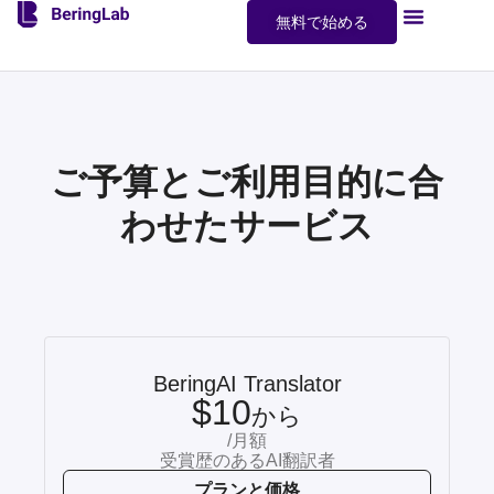
無料で始める
お問い合わせ
ご予算とご利用目的に合
わせたサービス
BeringAI Translator
$10
から
/月額
受賞歴のあるAI翻訳者
プランと価格