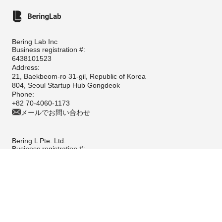
Bering Lab Inc
Business registration #:
6438101523
Address:
21, Baekbeom-ro 31-gil, Republic of Korea
804, Seoul Startup Hub Gongdeok
Phone:
+82 70-4060-1173
メールでお問い合わせ
Bering L Pte. Ltd.
Business registration #:
202226884M
Address:
10 Anson Road
#33-10C, International Plaza
Singapore 079903
Phone:
+65 3159-6252