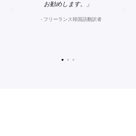
て微調整が行われるため、非常にお手
頃な価格で顧客の具体的なニーズに応
えることができます。」
- 韓国の業務特化型法律事務所の外国人弁護
士