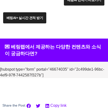
베링AI 번역기 바로가기
베링AI+ 실시간 견적 받기
💌 베링랩에서 제공하는 다양한 컨텐츠와 소식
이 궁금하다면?
[hubspot type="form" portal="46674035" id="2c499de1-96bc-
4ef9-97ff-7442587f327b"]
Share the Post:
Copy link