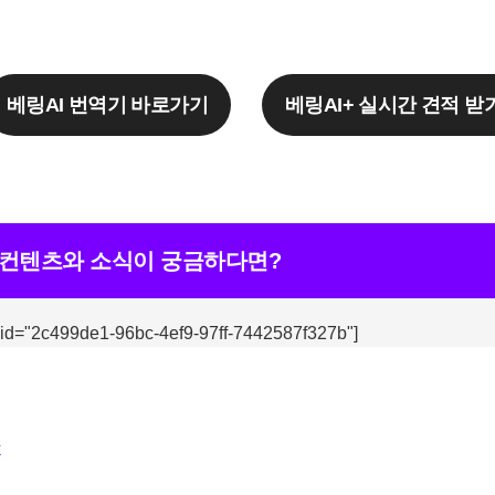
베링AI 번역기 바로가기
베링AI+ 실시간 견적 받
 컨텐츠와 소식이 궁금하다면?
 id="2c499de1-96bc-4ef9-97ff-7442587f327b"]
k