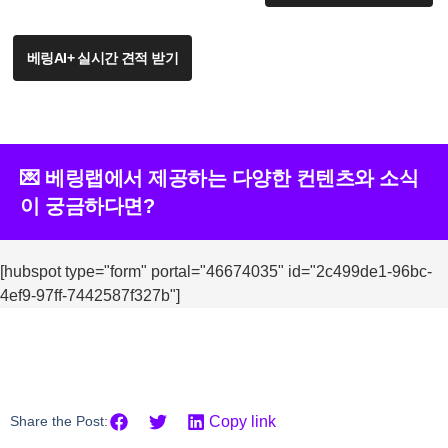
베링AI+ 실시간 견적 받기
💌 베링랩에서 제공하는 다양한 컨텐츠와 소식
이 궁금하다면?
[hubspot type="form" portal="46674035" id="2c499de1-96bc-
4ef9-97ff-7442587f327b"]
Share the Post:
Copy link