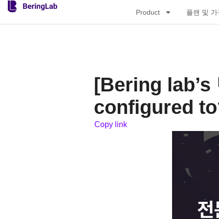
Product
플랜 및 
[Bering lab
configured to
Copy link