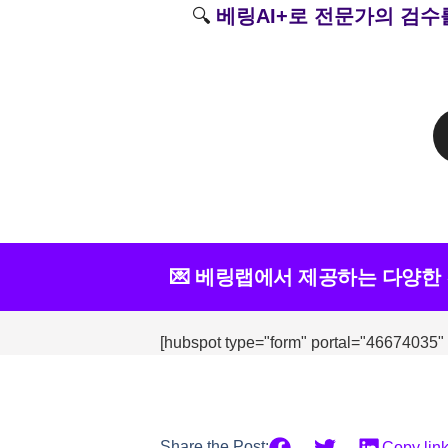
🔍
베링AI+로 전문가의 검수
💌 베링랩에서 제공하는 다양한
[hubspot type="form" portal="46674035"
Share the Post:
Copy lin