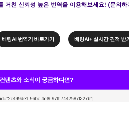
를 거친 신뢰성 높은 번역을 이용해보세요! (문의하
베링AI 번역기 바로가기
베링AI+ 실시간 견적 받
 컨텐츠와 소식이 궁금하다면?
 id="2c499de1-96bc-4ef9-97ff-7442587f327b"]
k