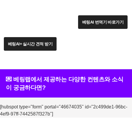
베링AI 번역기 바로가기
베링AI+ 실시간 견적 받기
💌 베링랩에서 제공하는 다양한 컨텐츠와 소식
이 궁금하다면?
[hubspot type="form" portal="46674035" id="2c499de1-96bc-
4ef9-97ff-7442587f327b"]