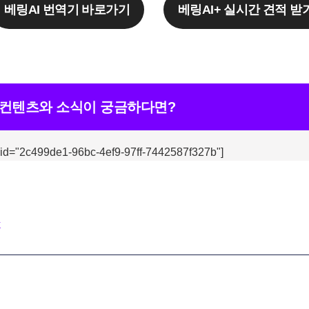
베링AI 번역기 바로가기
베링AI+ 실시간 견적 받
 컨텐츠와 소식이 궁금하다면?
 id="2c499de1-96bc-4ef9-97ff-7442587f327b"]
k