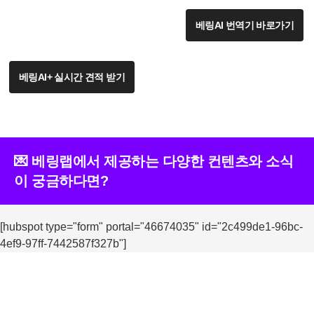
베링AI 번역기 바로가기
베링AI+ 실시간 견적 받기
💌 베링랩에서 제공하는 다양한 컨텐츠와 소식
이 궁금하다면?
[hubspot type="form" portal="46674035" id="2c499de1-96bc-
4ef9-97ff-7442587f327b"]