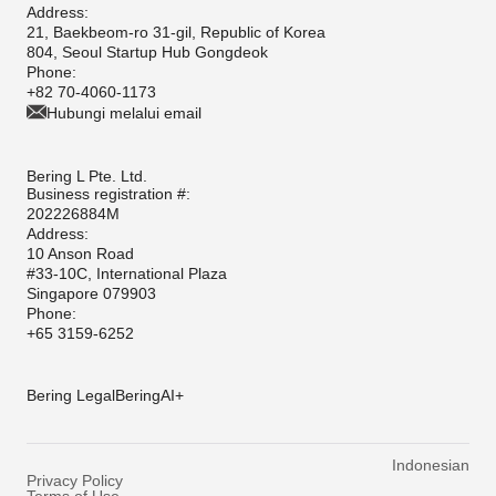
Address:
21, Baekbeom-ro 31-gil, Republic of Korea
804, Seoul Startup Hub Gongdeok
Phone:
+82 70-4060-1173
Hubungi melalui email
Bering L Pte. Ltd.
Business registration #:
202226884M
Address:
10 Anson Road
#33-10C, International Plaza
Singapore 079903
Phone:
+65 3159-6252
Bering Legal
BeringAI+
Indonesian
Privacy Policy
Terms of Use