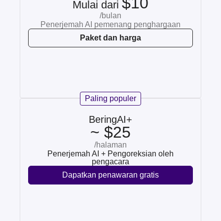
$10
Mulai dari
/bulan
Penerjemah AI pemenang penghargaan
Paket dan harga
Paling populer
BeringAI+
~ $25
/halaman
Penerjemah AI + Pengoreksian oleh
pengacara
Dapatkan penawaran gratis