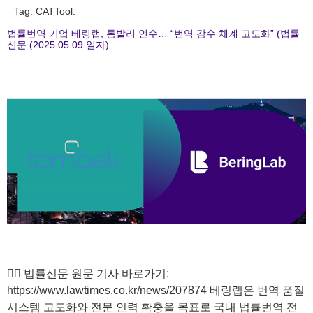
Tag:
CATTool.
법률번역 기업 베링랩, 톰발리 인수… “번역 감수 체계 고도화” (법률
신문 (2025.05.09 일자)
🙋‍♀️ 법률신문 원문 기사 바로가기:
https://www.lawtimes.co.kr/news/207874 베링랩은 번역 품질
시스템 고도화와 전문 인력 확충을 목표로 국내 법률번역 전