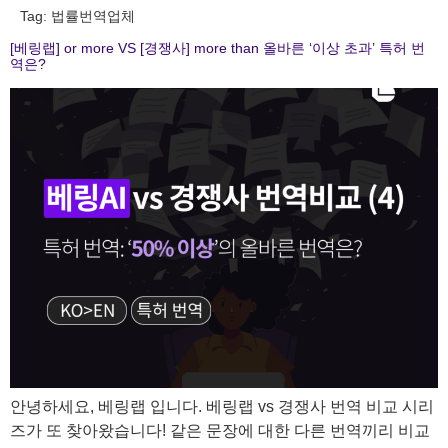
Tag:
법률번역업체
[베링랩] or more VS [경쟁사] more than 올바른 ‘이상 초과’ 특허 번
역은?
안녕하세요, 베링랩 입니다. 베링랩 vs 경쟁사 번역 비교 시리
즈가 또 찾아왔습니다! 같은 문장에 대한 다른 번역끼리 비교